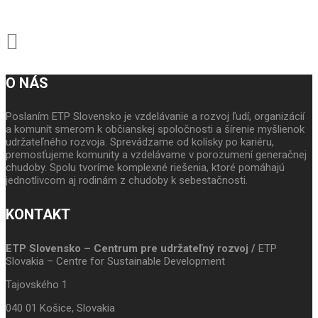
O NÁS
Poslaním ETP Slovensko je vzdelávanie a rozvoj ľudí, organizácií
a komunít smerom k občianskej spoločnosti a šírenie myšlienok
udržateľného rozvoja. Sprevádzame od kolísky po kariéru,
premosťujeme komunity a vzdelávame v porozumení generačnej
chudoby. Spolu tvoríme komplexné riešenia, ktoré pomáhajú
jednotlivcom aj rodinám z chudoby k sebestačnosti.
KONTAKT
ETP Slovensko – Centrum pre udržateľný rozvoj /
ETP
Slovakia – Centre for Sustainable Development
Tajovského 1
040 01 Košice, Slovakia