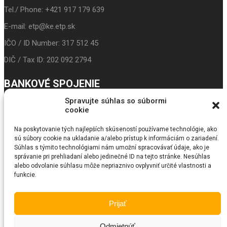
Tel./ Phone: +421 917 179 639
E-mail: etp@ke.etp.sk
IČO / ID Number: 317 512 45
DIČ / Tax ID: 202 092 2794
BANKOVÉ SPOJENIE
Spravujte súhlas so súbormi
IBAN: SK24 3100 0000 0043 5017 9117
cookie
Prima banka
Na poskytovanie tých najlepších skúseností používame technológie, ako
sú súbory cookie na ukladanie a/alebo prístup k informáciám o zariadení.
BIC/SWIFT: LUBASKBX
Súhlas s týmito technológiami nám umožní spracovávať údaje, ako je
správanie pri prehliadaní alebo jedinečné ID na tejto stránke. Nesúhlas
SEARCH
alebo odvolanie súhlasu môže nepriaznivo ovplyvniť určité vlastnosti a
funkcie.
© Copyright 2018
Fundraiser
. All Rights Reserved by SKT Themes
Prijať
Odmietnúť