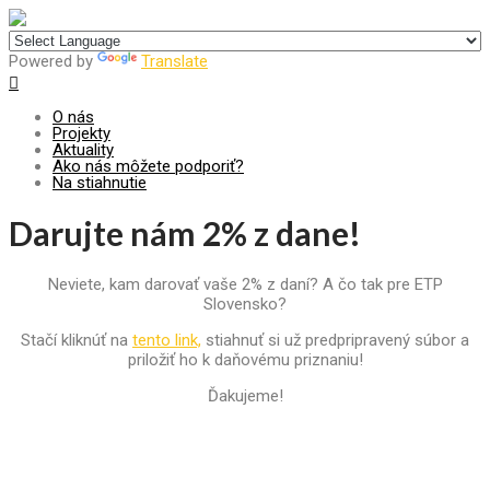
Centrum pre udržateľný rozvoj
Powered by
Translate
O nás
Projekty
Aktuality
Ako nás môžete podporiť?
Na stiahnutie
Darujte nám 2% z dane!
Neviete, kam darovať vaše 2% z daní? A čo tak pre ETP
Slovensko?
Stačí kliknúť na
tento link,
stiahnuť si už predpripravený súbor a
priložiť ho k daňovému priznaniu!
Ďakujeme!