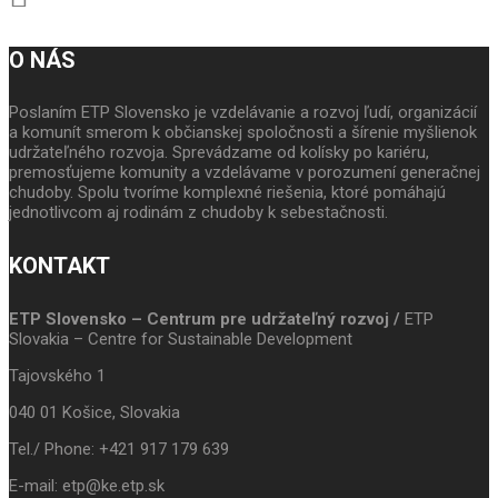
O NÁS
Poslaním ETP Slovensko je vzdelávanie a rozvoj ľudí, organizácií
a komunít smerom k občianskej spoločnosti a šírenie myšlienok
udržateľného rozvoja. Sprevádzame od kolísky po kariéru,
premosťujeme komunity a vzdelávame v porozumení generačnej
chudoby. Spolu tvoríme komplexné riešenia, ktoré pomáhajú
jednotlivcom aj rodinám z chudoby k sebestačnosti.
KONTAKT
ETP Slovensko – Centrum pre udržateľný rozvoj /
ETP
Slovakia – Centre for Sustainable Development
Tajovského 1
040 01 Košice, Slovakia
Tel./ Phone: +421 917 179 639
E-mail: etp@ke.etp.sk