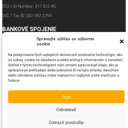
IČO / ID Number: 317 512 45
DIČ / Tax ID: 202 092 2794
BANKOVÉ SPOJENIE
Spravujte súhlas so súbormi
IBAN: SK24 3100 0000 0043 5017 9117
cookie
Prima banka
Na poskytovanie tých najlepších skúseností používame technológie, ako
sú súbory cookie na ukladanie a/alebo prístup k informáciám o zariadení.
BIC/SWIFT: LUBASKBX
Súhlas s týmito technológiami nám umožní spracovávať údaje, ako je
správanie pri prehliadaní alebo jedinečné ID na tejto stránke. Nesúhlas
SEARCH
alebo odvolanie súhlasu môže nepriaznivo ovplyvniť určité vlastnosti a
funkcie.
© Copyright 2018
Fundraiser
. All Rights Reserved by SKT Themes
Prijať
Odmietnúť
Zobraziť predvoľby