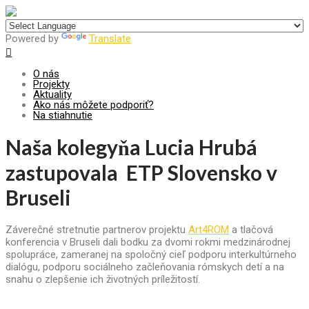
Centrum pre udržateľný rozvoj
Powered by
Translate
O nás
Projekty
Aktuality
Ako nás môžete podporiť?
Na stiahnutie
Naša kolegyňa Lucia Hrubá
zastupovala ETP Slovensko v
Bruseli
Záverečné stretnutie partnerov projektu
Art4ROM
a tlačová
konferencia v Bruseli dali bodku za dvomi rokmi medzinárodnej
spolupráce, zameranej na spoločný cieľ podporu interkultúrneho
dialógu, podporu sociálneho začleňovania rómskych detí a na
snahu o zlepšenie ich životných príležitostí.