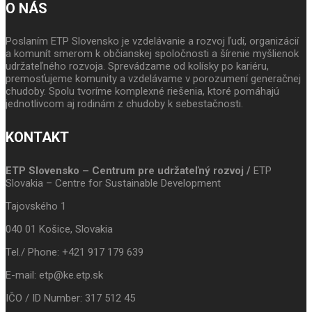
O NÁS
Poslaním ETP Slovensko je vzdelávanie a rozvoj ľudí, organizácií
a komunít smerom k občianskej spoločnosti a šírenie myšlienok
udržateľného rozvoja. Sprevádzame od kolísky po kariéru,
premosťujeme komunity a vzdelávame v porozumení generačnej
chudoby. Spolu tvoríme komplexné riešenia, ktoré pomáhajú
jednotlivcom aj rodinám z chudoby k sebestačnosti.
KONTAKT
ETP Slovensko – Centrum pre udržateľný rozvoj /
ETP
Slovakia – Centre for Sustainable Development
Tajovského 1
040 01 Košice, Slovakia
Tel./ Phone: +421 917 179 639
E-mail: etp@ke.etp.sk
IČO / ID Number: 317 512 45