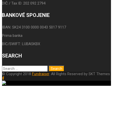
DIČ / Tax ID: 202 092 2794
BANKOVÉ SPOJENIE
IBAN: SK24 3100 0000 0043 5017 9117
Prima banka
BIC/SWIFT: LUBASKBX
SEARCH
© Copyright 2018
Fundraiser
. All Rights Reserved by SKT Themes