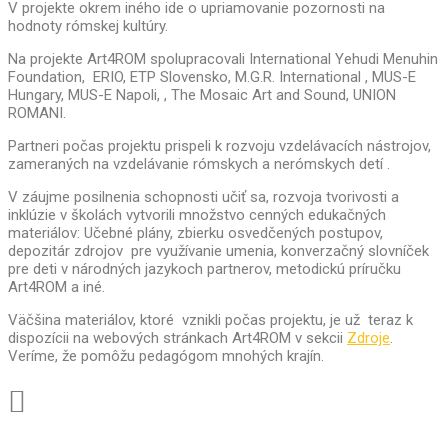
V projekte okrem iného ide o upriamovanie pozornosti na
hodnoty rómskej kultúry.
Na projekte Art4ROM spolupracovali International Yehudi Menuhin
Foundation, ERIO, ETP Slovensko, M.G.R. International , MUS-E
Hungary, MUS-E Napoli, , The Mosaic Art and Sound, UNION
ROMANI.
Partneri počas projektu prispeli k rozvoju vzdelávacích nástrojov,
zameraných na vzdelávanie rómskych a nerómskych detí .
V záujme posilnenia schopnosti učiť sa, rozvoja tvorivosti a
inklúzie v školách vytvorili množstvo cenných edukačných
materiálov: Učebné plány, zbierku osvedčených postupov,
depozitár zdrojov pre využívanie umenia, konverzačný slovníček
pre deti v národných jazykoch partnerov, metodickú príručku
Art4ROM a iné.
Väčšina materiálov, ktoré vznikli počas projektu, je už teraz k
dispozícii na webových stránkach Art4ROM v sekcii
Zdroje
.
Veríme, že pomôžu pedagógom mnohých krajín.