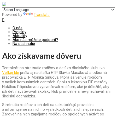
Centrum pre udržateľný rozvoj
Powered by
Translate
O nás
Projekty
Aktuality
Ako nás môžete podporiť?
Na stiahnutie
Ako získavame dôveru
Tentokrát na stretnutie rodičov a detí zo školského klubu vo
Veľkej Ide
prišla aj riaditeľka ETP Slávka Mačáková a odborná
pracovníčka ETP Monika Sinuová, ktorá sa venuje rodičom
v našich komunitných centrách.
Spolu s lektorkou FIE metódy
Natáliou Pilipčukovou vysvetľovali rodičom, aké je dôležité, aby
ich deti navštevovali školský klub pravidelne a nevynechávali ani
školskú dochádzku.
Stretnutia rodičov a ich detí sa uskutočňujú pravidelne
a informujeme na nich o výsledkoch detí a ich zlepšeniach.
Zároveň na nich zapájame rodičov do spoločných aktivít so