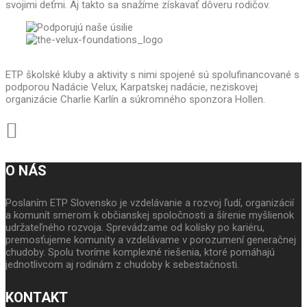
svojimi deťmi. Aj takto sa snažíme získavať dôveru rodičov.
ETP školské kluby a aktivity s nimi spojené sú spolufinancované s
podporou Nadácie Velux, Karpatskej nadácie, neziskovej
organizácie Charlie Karlín a súkromného sponzora Hollen.
O NÁS
Poslaním ETP Slovensko je vzdelávanie a rozvoj ľudí, organizácií
a komunít smerom k občianskej spoločnosti a šírenie myšlienok
udržateľného rozvoja. Sprevádzame od kolísky po kariéru,
premosťujeme komunity a vzdelávame v porozumení generačnej
chudoby. Spolu tvoríme komplexné riešenia, ktoré pomáhajú
jednotlivcom aj rodinám z chudoby k sebestačnosti.
KONTAKT