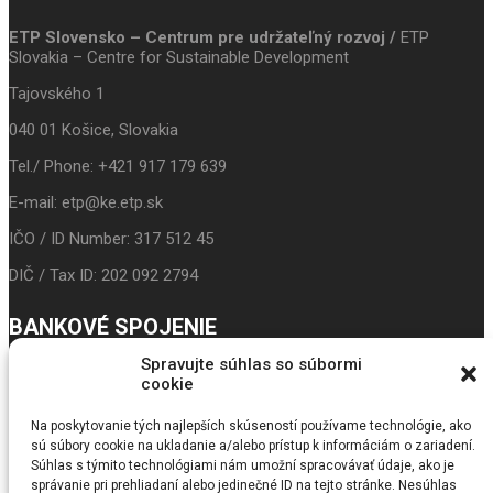
ETP Slovensko – Centrum pre udržateľný rozvoj /
ETP
Slovakia – Centre for Sustainable Development
Tajovského 1
040 01 Košice, Slovakia
Tel./ Phone: +421 917 179 639
E-mail: etp@ke.etp.sk
IČO / ID Number: 317 512 45
DIČ / Tax ID: 202 092 2794
BANKOVÉ SPOJENIE
Spravujte súhlas so súbormi
IBAN: SK24 3100 0000 0043 5017 9117
cookie
Prima banka
Na poskytovanie tých najlepších skúseností používame technológie, ako
sú súbory cookie na ukladanie a/alebo prístup k informáciám o zariadení.
BIC/SWIFT: LUBASKBX
Súhlas s týmito technológiami nám umožní spracovávať údaje, ako je
správanie pri prehliadaní alebo jedinečné ID na tejto stránke. Nesúhlas