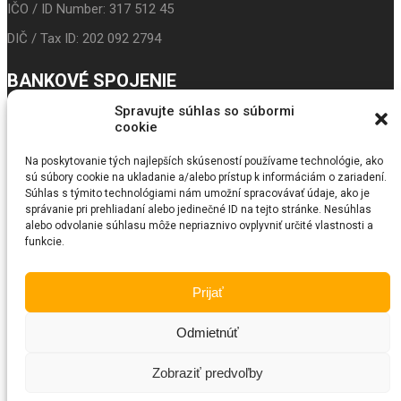
IČO / ID Number: 317 512 45
DIČ / Tax ID: 202 092 2794
BANKOVÉ SPOJENIE
Spravujte súhlas so súbormi
IBAN: SK24 3100 0000 0043 5017 9117
cookie
Prima banka
Na poskytovanie tých najlepších skúseností používame technológie, ako
sú súbory cookie na ukladanie a/alebo prístup k informáciám o zariadení.
BIC/SWIFT: LUBASKBX
Súhlas s týmito technológiami nám umožní spracovávať údaje, ako je
správanie pri prehliadaní alebo jedinečné ID na tejto stránke. Nesúhlas
SEARCH
alebo odvolanie súhlasu môže nepriaznivo ovplyvniť určité vlastnosti a
funkcie.
© Copyright 2018
Fundraiser
. All Rights Reserved by SKT Themes
Prijať
Odmietnúť
Zobraziť predvoľby