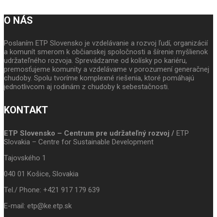
O NÁS
Poslaním ETP Slovensko je vzdelávanie a rozvoj ľudí, organizácií
a komunít smerom k občianskej spoločnosti a šírenie myšlienok
udržateľného rozvoja. Sprevádzame od kolísky po kariéru,
premosťujeme komunity a vzdelávame v porozumení generačnej
chudoby. Spolu tvoríme komplexné riešenia, ktoré pomáhajú
jednotlivcom aj rodinám z chudoby k sebestačnosti.
KONTAKT
ETP Slovensko – Centrum pre udržateľný rozvoj /
ETP
Slovakia – Centre for Sustainable Development
Tajovského 1
040 01 Košice, Slovakia
Tel./ Phone: +421 917 179 639
E-mail: etp@ke.etp.sk