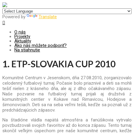
Centrum pre udržateľný rozvoj
Powered by
Translate
O nás
Projekty
Aktuality
Ako nás môžete podporiť?
Na stiahnutie
1. ETP-SLOVAKIA CUP 2010
Komunitné Centrum v Jesenskom, dňa 27.08.2010, zorganizovalo
celodenný futbalový turnaj.
Počasie bolo priaznivé a deti sa mohli
tešiť nielen z krásneho dňa, ale aj z dlho očakávaného zápasu.
Naše pozvanie na futbalový turnaj prijali aj družstvá z
komunitných centier v Kokave nad Rimavicou, Hodejove a
šimonovciach. Deti sa na seba veľmi tešili, keďže sa poznali už z
predchádzajúcich zápasov.
Na štadióne vládla napätá atmosféra a fanúšikovia vytrvalo
povzbudzovali svojich favoritov až do konca zápasu. Tento turnaj
skončil veľkým úspechom pre naše komunitné centrum, keďže