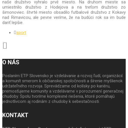
naše družstvo vyhralo prvé miesto. Na druhom mieste sa
umiestnilo družstvo z Hodejova a na treťom družstvo zo
šimonoviec. štvrté miesto obsadilo futbalové družstvo z Kokavy
nad Rimavicou, ale pevne veríme, že na budúci rok sa im bude
dariť lepšie.
sport
O NÁS
Poslaním ETP Slovensko je vzdelávanie a rozvoj ľudí, organizácií
a komunít smerom k občianskej spoločnosti a šírenie myšlienok
udržateľného rozvoja. Sprevádzame od kolísky po kariéru,
premosťujeme komunity a vzdelávame v porozumení generačnej
chudoby. Spolu tvoríme komplexné riešenia, ktoré pomáhajú
jednotlivcom aj rodinám z chudoby k sebestačnosti.
KONTAKT