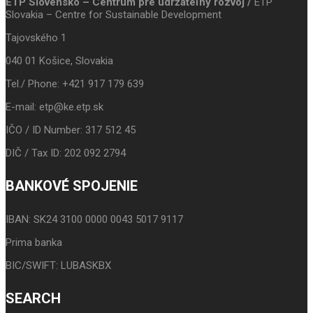
ETP Slovensko – Centrum pre udržateľný rozvoj /
ETP
Slovakia – Centre for Sustainable Development
Tajovského 1
040 01 Košice, Slovakia
Tel./ Phone: +421 917 179 639
E-mail: etp@ke.etp.sk
IČO / ID Number: 317 512 45
DIČ / Tax ID: 202 092 2794
BANKOVÉ SPOJENIE
IBAN: SK24 3100 0000 0043 5017 9117
Prima banka
BIC/SWIFT: LUBASKBX
SEARCH