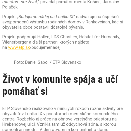
miestom pre život,“
povedal primátor mesta Košice, Jaroslav
Polaček.
Projekt „
Budujeme nádej na Luníku IX
“ nadväzuje na úspešnú
svojpomocnú výstavbu rodinných domov v Rankovciach, kde si
obyvatelia obce postavili dôstojné bývanie.
Projekt podporujú Hollen, LDS Charities, Habitat for Humanity,
Wienerberger a ďalší partneri, ktorých nájdete
na
www.etp.sk
/budujemenadej.
Foto: Daniel Sabol / ETP Slovensko
Život v komunite spája a učí
pomáhať si
ETP Slovensko realizovalo v minulých rokoch rôzne aktivity pre
obyvateľov Luníka IX v priestoroch mestského komunitného
centra. Rozbehlo aj práce na obnove verejného priestoru na
Hrebendovej ulici. Vznikla tam už oddychová zóna, s ktorou
pomohli aj miestni. V deň otvorenia komunitného domu