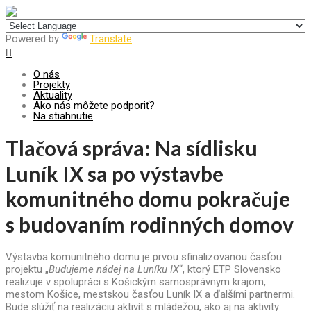
Centrum pre udržateľný rozvoj
Powered by
Translate
O nás
Projekty
Aktuality
Ako nás môžete podporiť?
Na stiahnutie
Tlačová správa: Na sídlisku
Luník IX sa po výstavbe
komunitného domu pokračuje
s budovaním rodinných domov
Výstavba komunitného domu je prvou sfinalizovanou časťou
projektu „
Budujeme nádej na Luníku IX
“, ktorý ETP Slovensko
realizuje v spolupráci s Košickým samosprávnym krajom,
mestom Košice, mestskou časťou Luník IX a ďalšími partnermi.
Bude slúžiť na realizáciu aktivít s mládežou, ako aj na aktivity