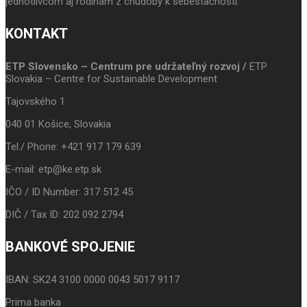
jednotlivcom aj rodinám z chudoby k sebestačnosti.
KONTAKT
ETP Slovensko – Centrum pre udržateľný rozvoj /
ETP
Slovakia – Centre for Sustainable Development
Tajovského 1
040 01 Košice, Slovakia
Tel./ Phone: +421 917 179 639
E-mail: etp@ke.etp.sk
IČO / ID Number: 317 512 45
DIČ / Tax ID: 202 092 2794
BANKOVÉ SPOJENIE
IBAN: SK24 3100 0000 0043 5017 9117
Prima banka