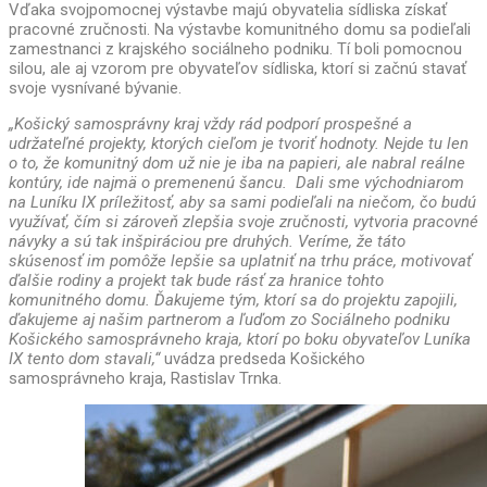
Vďaka svojpomocnej výstavbe majú obyvatelia sídliska získať
pracovné zručnosti. Na výstavbe komunitného domu sa podieľali
zamestnanci z krajského sociálneho podniku. Tí boli pomocnou
silou, ale aj vzorom pre obyvateľov sídliska, ktorí si začnú stavať
svoje vysnívané bývanie.
„Košický samosprávny kraj vždy rád podporí prospešné a
udržateľné projekty, ktorých cieľom je tvoriť hodnoty. Nejde tu len
o to, že komunitný dom už nie je iba na papieri, ale nabral reálne
kontúry, ide najmä o premenenú šancu. Dali sme východniarom
na Luníku IX príležitosť, aby sa sami podieľali na niečom, čo budú
využívať, čím si zároveň zlepšia svoje zručnosti, vytvoria pracovné
návyky a sú tak inšpiráciou pre druhých. Veríme, že táto
skúsenosť im pomôže lepšie sa uplatniť na trhu práce, motivovať
ďalšie rodiny a projekt tak bude rásť za hranice tohto
komunitného domu. Ďakujeme tým, ktorí sa do projektu zapojili,
ďakujeme aj našim partnerom a ľuďom zo Sociálneho podniku
Košického samosprávneho kraja, ktorí po boku obyvateľov Luníka
IX tento dom stavali,“
uvádza predseda Košického
samosprávneho kraja, Rastislav Trnka.