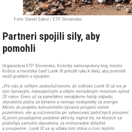
Foto: Daniel Sabol / ETP Slovensko
Partneri spojili sily, aby
pomohli
Organizácia ETP Slovensko, Košický samosprávny kraj, mesto
Košice a mestská časť Luník IX priložili ruku k dielu, aby pomohli
riešiť problém s bývaním.
„
Pre nás je veľkým zadosťučinením, že sídlisko Luník IX už nie je
tým špinavým, nebezpečným a nikým neriadeným miestom spred
20 rokov. Dnes už za panelákmi nenájdeme haldy odpadu,
obyvatelia platia za bývanie a nemajú nedoplatky za energie.
Mesto do projektu komunitného bývania prispelo nielen
pozemkom, ale aj súčinnosťou pri vybavovaní patričných povolení.
Aj preto považujeme podobné aktivity, najmä tie, na ktorých sa
podieľajú samotní obyvatelia, za mimoriadne dôležité
a prospešné. Luník IX sa aj vďaka nim stáva o čosi lepším