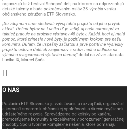
organizujú tiež festival Schopné deti, na ktorom sa odprezentujú
detské talenty a bude pokračovaním osláv 25. výročia vzniku
občianskeho združenia ETP Slovensko.
„So záujmom sme sledovali vývoj tohto projektu od jeho prvých
aktivít. Deficit bytov na Luníku IX je veľký, aj naša samospráva
taktiež pracuje na projekte výstavby 48 bytov. Každá, hoci aj malá
pomoc, ktorá prinesie nové byty, je pozitívnym krokom pre našu
komunitu. Dúfam, že úspešný začiatok a prvé pozitívne výsledky
projektu oslovia ďalších záujemcov z radov nášho sídliska na
výhodnú svojpomocnú výstavbu domov,“
dodal na záver starosta
Luníka IX, Marcel Šaňa.
O NÁS
Poslaním ETP Slovensko je vzdelávanie a rozvoj ľudí, organizácií
a komunít smerom k občianskej spoločnosti a šírenie myšlienok
udržateľného rozvoja. Sprevádzame od kolísky po kariéru,
premosťujeme komunity a vzdelávame v porozumení generačnej
chudoby. Spolu tvoríme komplexné riešenia, ktoré pomáhajú