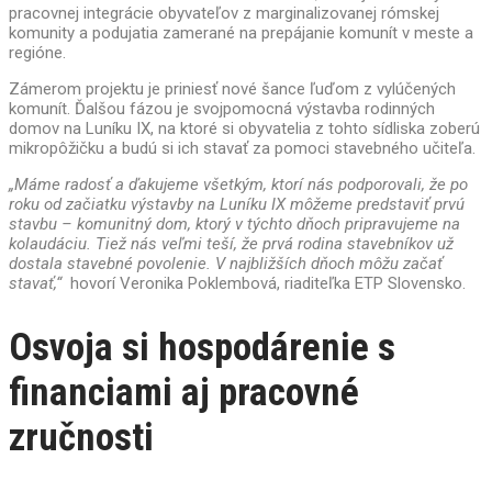
pracovnej integrácie obyvateľov z marginalizovanej rómskej
komunity a podujatia zamerané na prepájanie komunít v meste a
regióne.
Zámerom projektu je priniesť nové šance ľuďom z vylúčených
komunít. Ďalšou fázou je svojpomocná výstavba rodinných
domov na Luníku IX, na ktoré si obyvatelia z tohto sídliska zoberú
mikropôžičku a budú si ich stavať za pomoci stavebného učiteľa.
„Máme radosť a ďakujeme všetkým, ktorí nás podporovali, že po
roku od začiatku výstavby na Luníku IX môžeme predstaviť prvú
stavbu – komunitný dom, ktorý v týchto dňoch pripravujeme na
kolaudáciu. Tiež nás veľmi teší, že prvá rodina stavebníkov už
dostala stavebné povolenie. V najbližších dňoch môžu začať
stavať,“
hovorí Veronika Poklembová, riaditeľka ETP Slovensko.
Osvoja si hospodárenie s
financiami aj pracovné
zručnosti